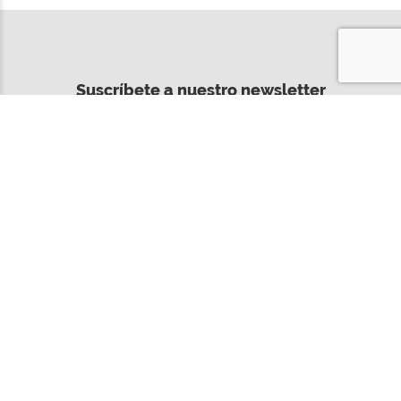
Suscríbete a nuestro newsletter
Enviar
Hartii ® Todos los derechos reservados, 2021.
Aviso de privacidad
Términos y Condiciones
Atención al cliente