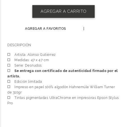
AGREGAR A CARRITO
AGREGAR A FAVORITOS
|
DESCRIPCIÓN
Artista: Alonso Gutiérrez
Medidas: 47 x 47 cm
Serie: Desnudos
Se entrega con certificado de autenticidad firmado por el
artista.
Edición limitada
Impreso en papel 100% algodón Hahnemüle William Turner
de 310gr
Tintas pigmentadas UltraChrome en impresoras Epson Stylus
Pro